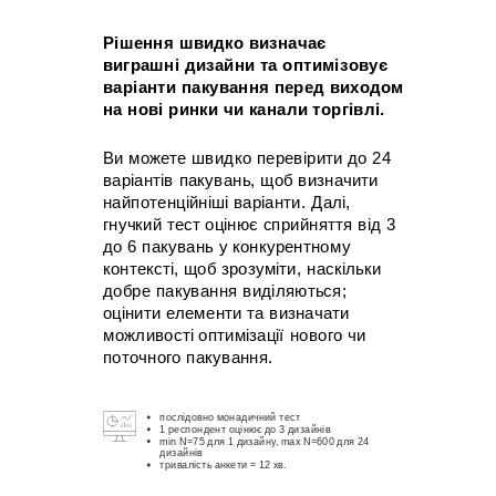
Рішення швидко визначає
виграшні дизайни та оптимізовує
варіанти пакування перед виходом
на нові ринки чи канали торгівлі.
Ви можете швидко перевірити до 24
варіантів пакувань, щоб визначити
найпотенційніші варіанти. Далі,
гнучкий тест оцінює сприйняття від 3
до 6 пакувань у конкурентному
контексті, щоб зрозуміти, наскільки
добре пакування виділяються;
оцінити елементи та визначати
можливості оптимізації нового чи
поточного пакування.
послідовно монадичний тест
1 респондент оцінює до 3 дизайнів
min N=75 для 1 дизайну, max N=600 для 24
дизайнів
тривалість анкети = 12 хв.