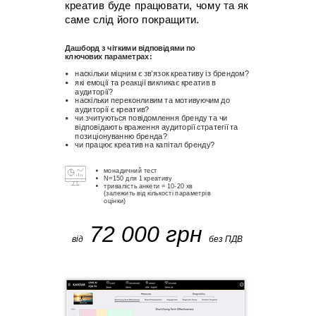
креатив буде працювати, чому та як
саме слід його покращити.
Дашборд з чіткими відповідями по
ключових параметрах:
наскільки міцним є зв’язок креативу із брендом?
які емоції та реакції викликає креатив в
аудиторії?
наскільки переконливим та мотивуючим до
аудиторії є креатив?
чи зчитуються повідомлення бренду та чи
відповідають враження аудиторії стратегії та
позиціонуванню бренда?
чи працює креатив на капітал бренду?
монадичний тест
N=150 для 1 креативу
тривалість анкети = 10-20 хв
(залежить від кількості параметрів
оцінки)
72 000 грн
від
без ПДВ