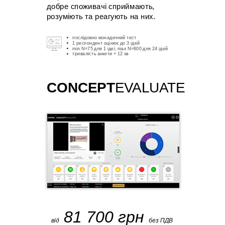
добре споживачі сприймають,
розуміють та реагують на них.
послідовно монадичний тест
1 респондент оцінює до 3 ідей
min N=75 для 1 ідеї, max N=600 для 24 ідей
тривалість анкети = 12 хв
CONCEPT
EVALUATE
81 700 грн
від
без ПДВ