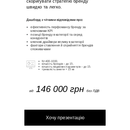
скоригувати стратегію бренду
швидко та легко.
Дашборд з чіткими відповідями про:
ефективність перфомансу бренду за
ключовими KPI
позиції бренду в категорії та серед
конкурентів
ключові драйвери впливу в категорії
фактори ставлення й сприйняття брендів
споживачами
N=400-1000,
кількість брендів – до 15,
кількість іміджевих параметрів – до 15.
тривалість анкети = 15 хв
146 000 грн
від
без ПДВ
Хочу презентацію