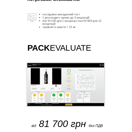
послідовно монадичний тест
1 респондент оцінює до 3 концепцій
min N=150 для 1 концепції, max N=600 для 12
концепцій
тривалість анкети = 15 хв
PACK
EVALUATE
81 700 грн
від
без ПДВ