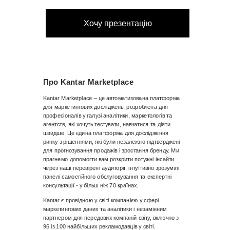
Хочу презентацію
Про Kantar Marketplace
Kantar Marketplace – це автоматизована платформа
для маркетингових досліджень, розроблена для
професіоналів у галузі аналітики, маркетологів та
агентств, які хочуть тестувати, навчатися та діяти
швидше. Це єдина платформа для дослідження
ринку з рішеннями, які були незалежно підтверджені
для прогнозування продажів і зростання бренду. Ми
прагнемо допомогти вам розкрити потужні інсайти
через наші перевірені аудиторії, інтуїтивно зрозумілі
панелі самостійного обслуговування та експертні
консультації - у більш ніж 70 країнах.
Kantar є провідною у світі компанією у сфері
маркетингових даних та аналітики і незамінним
партнером для передових компаній світу, включно з
96 із 100 найбільших рекламодавців у світі.