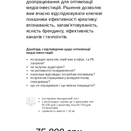
доопрацювання для оптимізації
медіа-інвестицій. Рішення дозволяє
вам
вчасно відслідковувати ключові
показники ефективності креативу:
впізнаваність, запам’ятовуваність,
ясність брендингу, ефективність
каналів і тачпоїнтів.
Дашборд з відповідями щодо оптимізації
медіа-інвестицій:
як працює креатив, який вже в ефірі, та РК
загалом?
чи залучає аудиторію?
чи релевантні повідомлення?
наскільки відповідає потребам споживача?
як креатив спрацював у конкурентному
середовищі?
що не спрацювало і що можна покращити?
послідовно монадичний тест
1 респондент оцінює до 2 креативів. min
N=150 для 1 креативу, max N=750 для
10 креативів
тривалість анкети = 10 хв